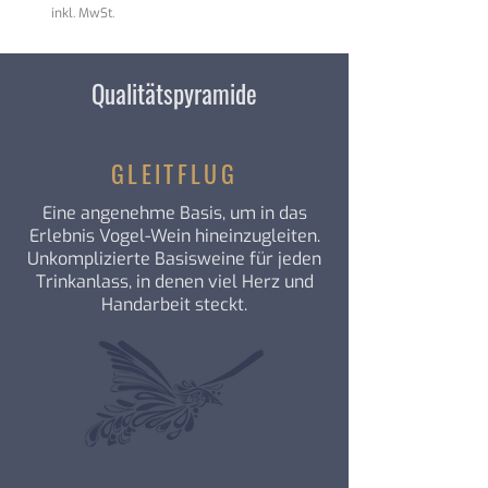
9
8
inkl. MwSt.
inkl. MwSt.
,
,
0
6
7
7
Qualitätspyramide
€
€
p
p
r
r
o
o
1
1
GLEITFLUG
L
L
i
i
Eine angenehme Basis, um in das
t
t
e
e
Erlebnis Vogel-Wein hineinzugleiten.
r
r
Unkomplizierte Basisweine für jeden
Trinkanlass, in denen viel Herz und
Handarbeit steckt.