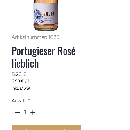
Artikelnummer: 1625
Portugieser Rosé
lieblich
Preis
5,20 €
6,93 €
/
1l
6,93 €
inkl. MwSt.
pro
1
Anzahl
*
Liter