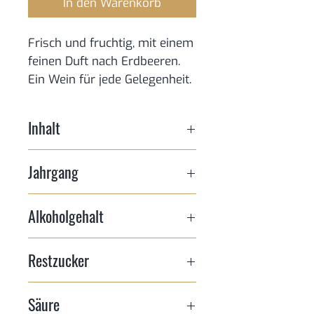
In den Warenkorb
Frisch und fruchtig, mit einem
feinen Duft nach Erdbeeren.
Ein Wein für jede Gelegenheit.
Inhalt
0,75l
Jahrgang
2025
Alkoholgehalt
9,5% vol
Restzucker
40,0 g/l
Säure