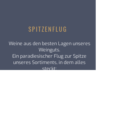
SPITZENFLUG
Weine aus den besten Lagen unseres
Weinguts.
Ein paradiesischer Flug zur Spitze
unseres Sortiments, in dem alles
steckt:
Erfahrung – Leidenschaft –
Fingerspitzengefühl
gemischt mit Einzigartigkeit.
Komplexe Weine mit Reifepotential.