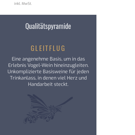
9
8
inkl. MwSt.
inkl. MwSt.
,
,
0
6
7
7
Qualitätspyramide
€
€
p
p
r
r
o
o
1
1
GLEITFLUG
L
L
i
i
Eine angenehme Basis, um in das
t
t
e
e
Erlebnis Vogel-Wein hineinzugleiten.
r
r
Unkomplizierte Basisweine für jeden
Trinkanlass, in denen viel Herz und
Handarbeit steckt.