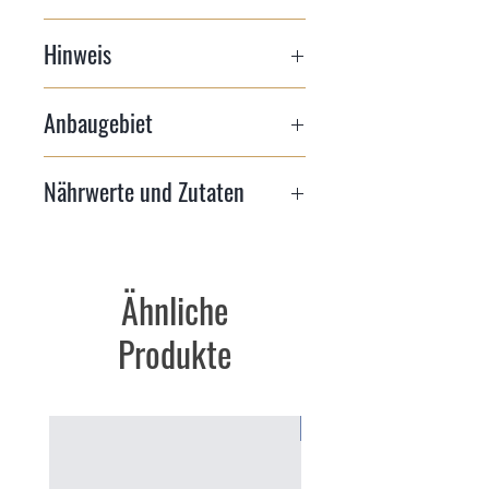
6,8g/l
Hinweis
Enthält Sulfite
Anbaugebiet
Deutscher Wein aus Rheinhessen
Nährwerte und Zutaten
https://e-label.graphic-
druck.de/e/15981
E=100ml 332kJ/80kcal
Ähnliche
Produkte
NEU