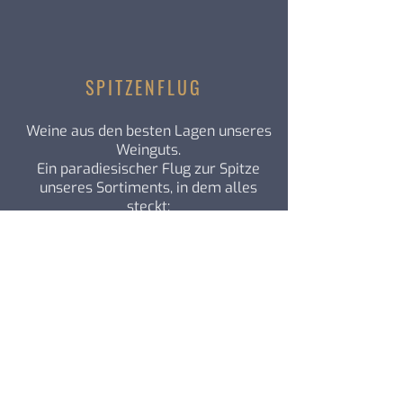
SPITZENFLUG
Weine aus den besten Lagen unseres
Weinguts.
Ein paradiesischer Flug zur Spitze
unseres Sortiments, in dem alles
steckt:
Erfahrung – Leidenschaft –
Fingerspitzengefühl
gemischt mit Einzigartigkeit.
Komplexe Weine mit Reifepotential.