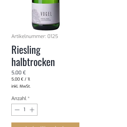
Artikelnummer: 0125
Riesling
halbtrocken
Preis
5,00 €
5,00 €
/
1l
5,00 €
inkl. MwSt.
pro
1
Anzahl
*
Liter