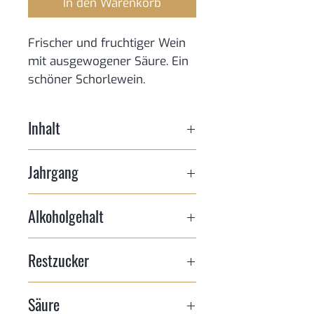
In den Warenkorb
Frischer und fruchtiger Wein
mit ausgewogener Säure. Ein
schöner Schorlewein.
Inhalt
1,0l
Jahrgang
2025
Alkoholgehalt
12,5 %vol
Restzucker
15,0g/l
Säure