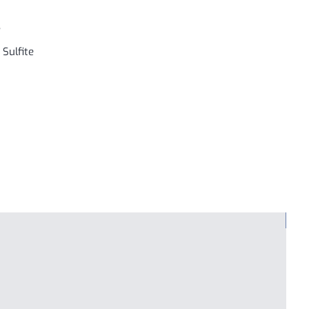
s
 Sulfite
NE