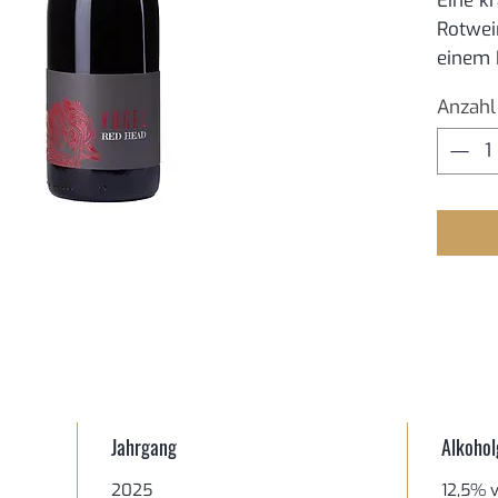
Eine kr
Liter
Rotwei
einem 
Anzahl
Jahrgang
Alkohol
2025
12,5% v