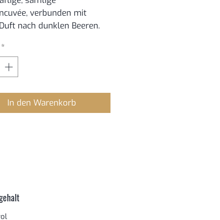
äftige, samtige
ncuvée, verbunden mit
Duft nach dunklen Beeren.
*
In den Warenkorb
gehalt
ol