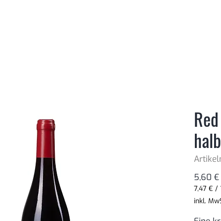
Red
hal
Artike
5,60 €
7,47 €
/
7,47 €
inkl. Mw
pro
1