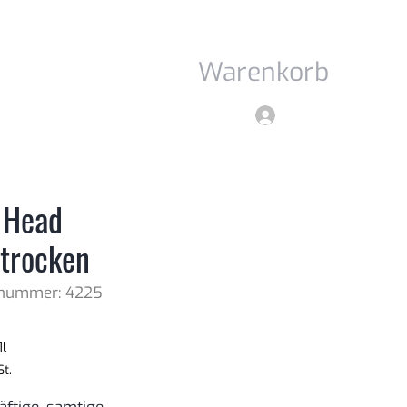
Warenkorb
Anmelden
 Head
btrocken
lnummer: 4225
Preis
1l
St.